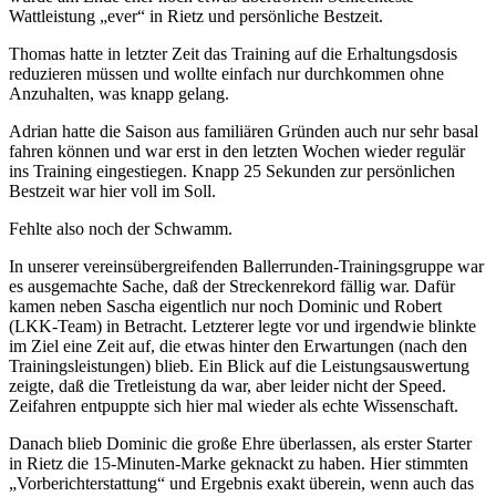
Wattleistung „ever“ in Rietz und persönliche Bestzeit.
Thomas hatte in letzter Zeit das Training auf die Erhaltungsdosis
reduzieren müssen und wollte einfach nur durchkommen ohne
Anzuhalten, was knapp gelang.
Adrian hatte die Saison aus familiären Gründen auch nur sehr basal
fahren können und war erst in den letzten Wochen wieder regulär
ins Training eingestiegen. Knapp 25 Sekunden zur persönlichen
Bestzeit war hier voll im Soll.
Fehlte also noch der Schwamm.
In unserer vereinsübergreifenden Ballerrunden-Trainingsgruppe war
es ausgemachte Sache, daß der Streckenrekord fällig war. Dafür
kamen neben Sascha eigentlich nur noch Dominic und Robert
(LKK-Team) in Betracht. Letzterer legte vor und irgendwie blinkte
im Ziel eine Zeit auf, die etwas hinter den Erwartungen (nach den
Trainingsleistungen) blieb. Ein Blick auf die Leistungsauswertung
zeigte, daß die Tretleistung da war, aber leider nicht der Speed.
Zeifahren entpuppte sich hier mal wieder als echte Wissenschaft.
Danach blieb Dominic die große Ehre überlassen, als erster Starter
in Rietz die 15-Minuten-Marke geknackt zu haben. Hier stimmten
„Vorberichterstattung“ und Ergebnis exakt überein, wenn auch das