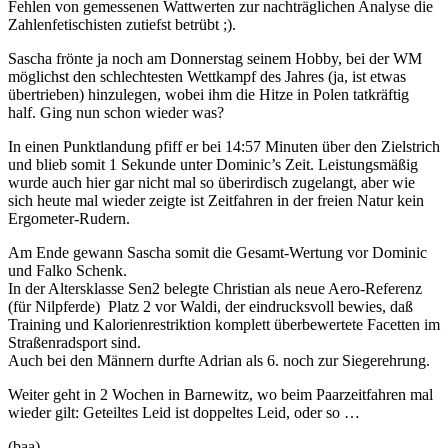
Fehlen von gemessenen Wattwerten zur nachträglichen Analyse die
Zahlenfetischisten zutiefst betrübt ;).
Sascha frönte ja noch am Donnerstag seinem Hobby, bei der WM
möglichst den schlechtesten Wettkampf des Jahres (ja, ist etwas
übertrieben) hinzulegen, wobei ihm die Hitze in Polen tatkräftig
half. Ging nun schon wieder was?
In einen Punktlandung pfiff er bei 14:57 Minuten über den Zielstrich
und blieb somit 1 Sekunde unter Dominic’s Zeit. Leistungsmäßig
wurde auch hier gar nicht mal so überirdisch zugelangt, aber wie
sich heute mal wieder zeigte ist Zeitfahren in der freien Natur kein
Ergometer-Rudern.
Am Ende gewann Sascha somit die Gesamt-Wertung vor Dominic
und Falko Schenk.
In der Altersklasse Sen2 belegte Christian als neue Aero-Referenz
(für Nilpferde)
Platz 2 vor Waldi, der eindrucksvoll bewies, daß
Training und Kalorienrestriktion komplett überbewertete Facetten im
Straßenradsport sind.
Auch bei den Männern durfte Adrian als 6. noch zur Siegerehrung.
Weiter geht in 2 Wochen in Barnewitz, wo beim Paarzeitfahren mal
wieder gilt: Geteiltes Leid ist doppeltes Leid, oder so …
(baa)