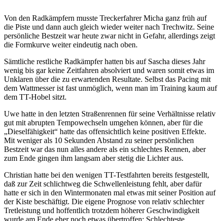
Von den Radkämpfern musste Treckerfahrer Micha ganz früh auf
die Piste und dann auch gleich wieder weiter nach Trechwitz. Seine
persönliche Bestzeit war heute zwar nicht in Gefahr, allerdings zeigt
die Formkurve weiter eindeutig nach oben.
Sämtliche restliche Radkämpfer hatten bis auf Sascha dieses Jahr
wenig bis gar keine Zeitfahren absolviert und waren somit etwas im
Unklaren über die zu erwartenden Resultate. Selbst das Pacing mit
dem Wattmesser ist fast unmöglich, wenn man im Training kaum auf
dem TT-Hobel sitzt.
Uwe hatte in den letzten Straßenrennen für seine Verhältnisse relativ
gut mit abrupten Tempowechseln umgehen können, aber für die
„Dieselfähigkeit“ hatte das offensichtlich keine positiven Effekte.
Mit weniger als 10 Sekunden Abstand zu seiner persönlichen
Bestzeit war das nun alles andere als ein schlechtes Rennen, aber
zum Ende gingen ihm langsam aber stetig die Lichter aus.
Christian hatte bei den wenigen TT-Testfahrten bereits festgestellt,
daß zur Zeit schlichtweg die Schwellenleistung fehlt, aber dafür
hatte er sich in den Wintermonaten mal etwas mit seiner Position auf
der Kiste beschäftigt. Die eigene Prognose von relativ schlechter
Tretleistung und hoffentlich trotzdem höherer Geschwindigkeit
wurde am Ende eher noch etwas übertroffen: Schlechteste