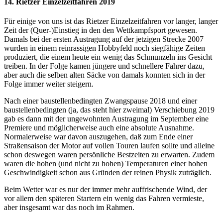
14. Rietzer Einzelzeitfahren 2019
Für einige von uns ist das Rietzer Einzelzeitfahren vor langer, langer
Zeit der (Quer-)Einstieg in den den Wettkampfsport gewesen.
Damals bei der ersten Austragung auf der jetzigen Strecke 2007
wurden in einem reinrassigen Hobbyfeld noch siegfähige Zeiten
produziert, die einem heute ein wenig das Schmunzeln ins Gesicht
treiben. In der Folge kamen jüngere und schnellere Fahrer dazu,
aber auch die selben alten Säcke von damals konnten sich in der
Folge immer weiter steigern.
Nach einer baustellenbedingten Zwangspause 2018 und einer
baustellenbedingten (ja, das steht hier zweimal) Verschiebung 2019
gab es dann mit der ungewohnten Austragung im September eine
Premiere und möglicherweise auch eine absolute Ausnahme.
Normalerweise war davon auszugehen, daß zum Ende einer
Straßensaison der Motor auf vollen Touren laufen sollte und alleine
schon deswegen waren persönliche Bestzeiten zu erwarten. Zudem
waren die hohen (und nicht zu hohen) Temperaturen einer hohen
Geschwindigkeit schon aus Gründen der reinen Physik zuträglich.
Beim Wetter war es nur der immer mehr auffrischende Wind, der
vor allem den späteren Startern ein wenig das Fahren vermieste,
aber insgesamt war das noch im Rahmen.